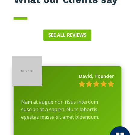
SEE ALL REVIEWS
David, Founder
Nam at augue non risus interdum
suscipit at a sapien. Nunc lobortis
egestas massa sit amet bibendum.