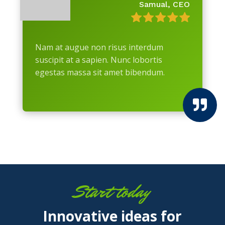
Samual, CEO
Nam at augue non risus interdum
suscipit at a sapien. Nunc lobortis
egestas massa sit amet bibendum.

Start today
Innovative ideas for