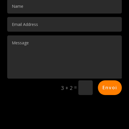
=
Envoi
3 + 2